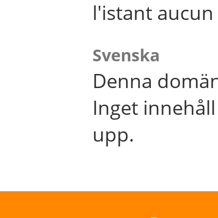
l'istant aucu
Svenska
Denna domän 
Inget innehål
upp.